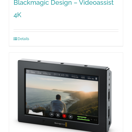
Blackmagic Design – Videoassist
4K
Details