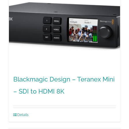
Blackmagic Design – Teranex Mini
– SDI to HDMI 8K
Details