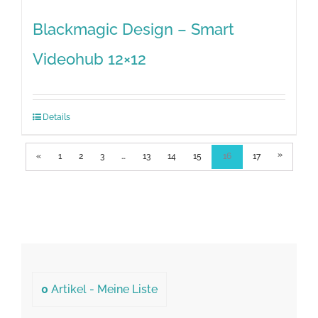
Blackmagic Design – Smart
Videohub 12×12
Details
»
«
1
2
3
…
13
14
15
16
17
0
Artikel -
Meine Liste