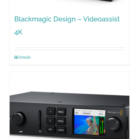
Blackmagic Design – Videoassist
4K
Details