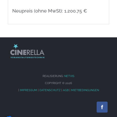
Neupreis (ohne MwSt): 1.200,75 €
REALISIERUNG:
NETVIS
COPYRIGHT ©
2026
|
IMPRESSUM
|
DATENSCHUTZ
|
AGB
|
MIETBEDINGUNGEN