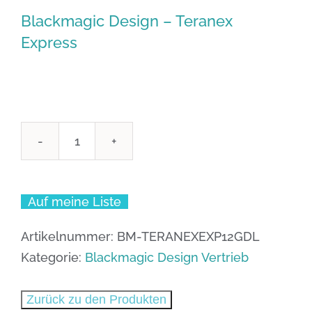
Blackmagic Design – Teranex
Express
Blackmagic
Design
-
Auf meine Liste
Teranex
Express
Artikelnummer:
BM-TERANEXEXP12GDL
Menge
Kategorie:
Blackmagic Design Vertrieb
Zurück zu den Produkten