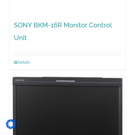
SONY BKM-16R Monitor Control
Unit
Details