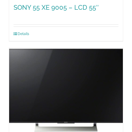
SONY 55 XE 9005 – LCD 55″
Details