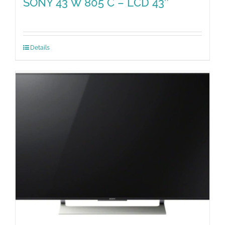
SONY 43 W 805 C – LCD 43″
Details