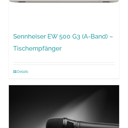
Sennheiser EW 500 G3 (A-Band) –
Tischempfänger
Details