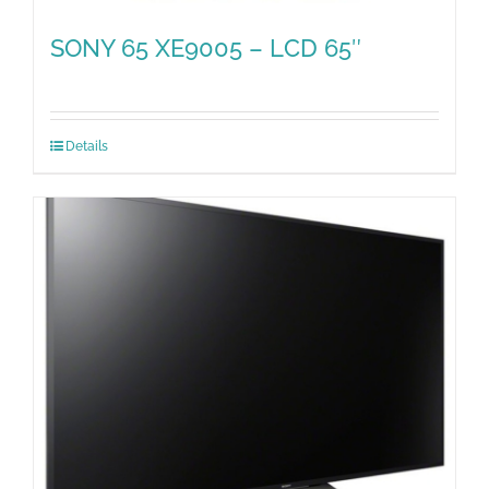
SONY 65 XE9005 – LCD 65″
Details