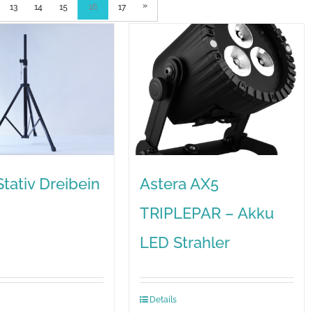
»
13
14
15
16
17
tativ Dreibein
Astera AX5
TRIPLEPAR – Akku
LED Strahler
Details