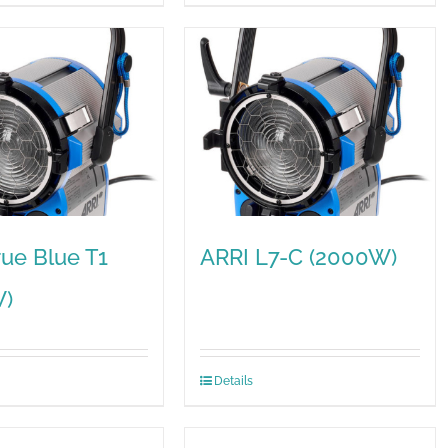
rue Blue T1
ARRI L7-C (2000W)
W)
Details