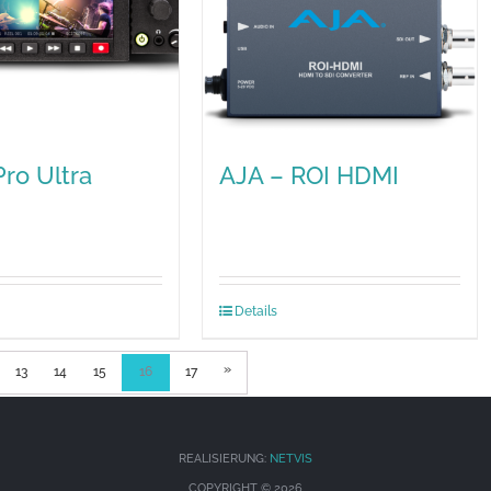
Pro Ultra
AJA – ROI HDMI
Details
»
13
14
15
16
17
REALISIERUNG:
NETVIS
COPYRIGHT ©
2026