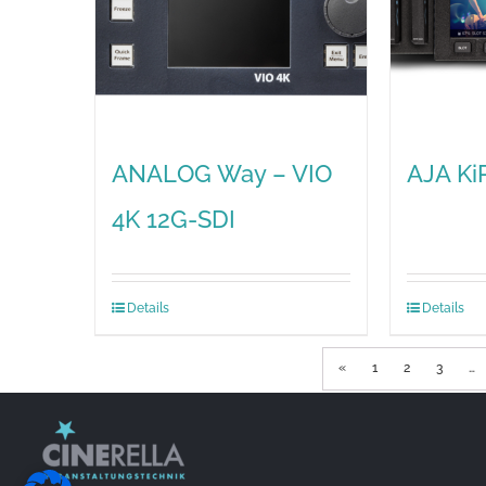
ANALOG Way – VIO
AJA Ki
4K 12G-SDI
Details
Details
«
1
2
3
…