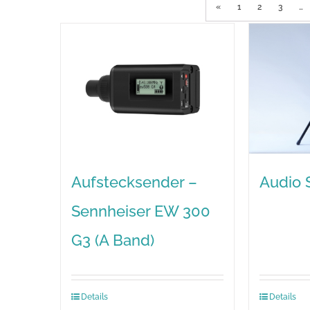
«
1
2
3
…
Aufstecksender –
Audio S
Sennheiser EW 300
G3 (A Band)
Details
Details