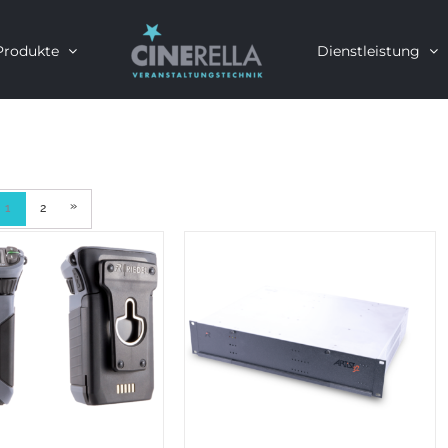
Produkte
Dienstleistung
»
1
2