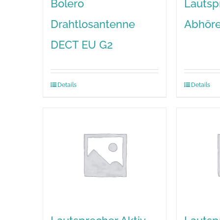
Bolero
Lautsp
Drahtlosantenne
Abhör
DECT EU G2
Details
Details