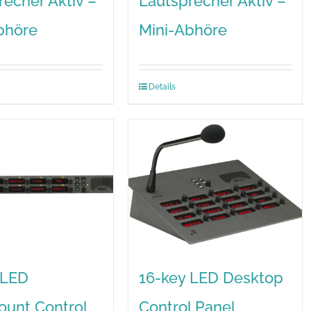
recher Aktiv –
Lautsprecher Aktiv –
bhöre
Mini-Abhöre
Details
 LED
16-key LED Desktop
unt Control
Control Panel