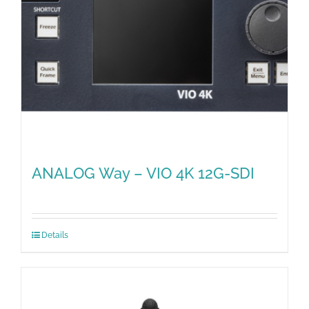
ANALOG Way – VIO 4K 12G-SDI
Details