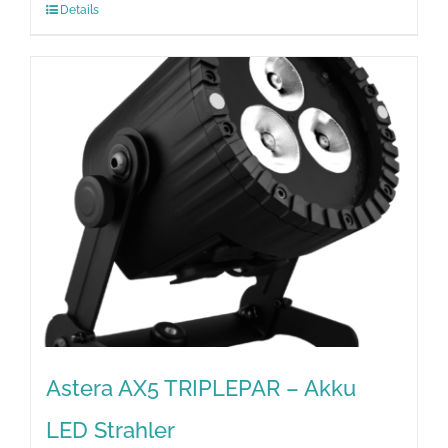
Details
Astera AX5 TRIPLEPAR – Akku
LED Strahler