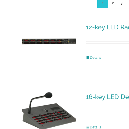
1
2
3
12-key LED Ra
Details
16-key LED De
Details