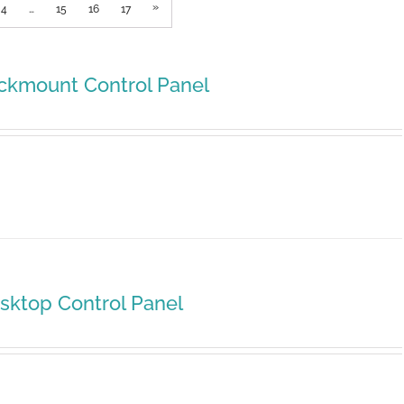
»
4
…
15
16
17
ckmount Control Panel
sktop Control Panel