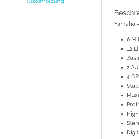
Beschreibung
Beschr
Yamaha –
6 Mi
12 L
Zusä
2 AU
4 GR
Stud
Musi
Prof
High
Ster
Digi