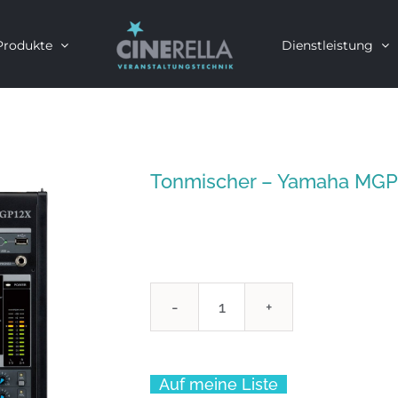
Produkte
Dienstleistung
Tonmischer – Yamaha MGP
Tonmischer
-
Yamaha
Auf meine Liste