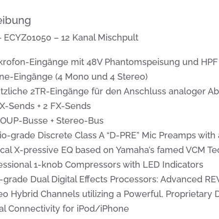
eibung
 ECYZ01050 – 12 Kanal Mischpult
krofon-Eingänge mit 48V Phantomspeisung und HPF
ine-Eingänge (4 Mono und 4 Stereo)
tzliche 2TR-Eingänge für den Anschluss analoger Ab
X-Sends + 2 FX-Sends
OUP-Busse + Stereo-Bus
io-grade Discrete Class A “D-PRE” Mic Preamps with a
cal X-pressive EQ based on Yamaha’s famed VCM T
essional 1-knob Compressors with LED Indicators
-grade Dual Digital Effects Processors: Advanced RE
eo Hybrid Channels utilizing a Powerful, Proprietary
tal Connectivity for iPod/iPhone