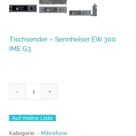
Tischsender – Sennheiser EW 300
IME G3
Tischsender
-
Sennheiser
Auf meine Liste
EW
300
Kategorie:
- Mikrofone