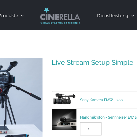
Produkte
Dienstleistung
Live Stream Setup Simple
Sony Kamera PMW - 200
Handmikrofon - Sennheiser EW 1