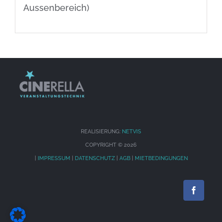
Aussenbereich)
REALISIERUNG:
NETVIS
COPYRIGHT ©
2026
|
IMPRESSUM
|
DATENSCHUTZ
|
AGB
|
MIETBEDINGUNGEN