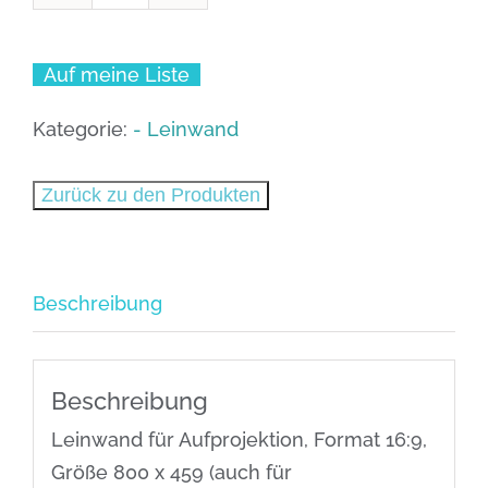
Stumpfl
-
Auf meine Liste
Leinwand
Aufpro
Kategorie:
- Leinwand
800
x
Zurück zu den Produkten
459
Menge
Beschreibung
Beschreibung
Leinwand für Aufprojektion, Format 16:9,
Größe 800 x 459 (auch für