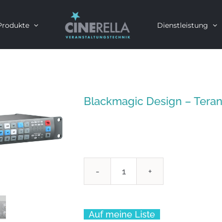
Produkte
Dienstleistung
Blackmagic Design – Tera
Blackmagic
Design
-
Auf meine Liste