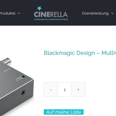
Produkte
Dienstleistung
Blackmagic Design – Multi
Blackmagic
Design
-
Auf meine Liste