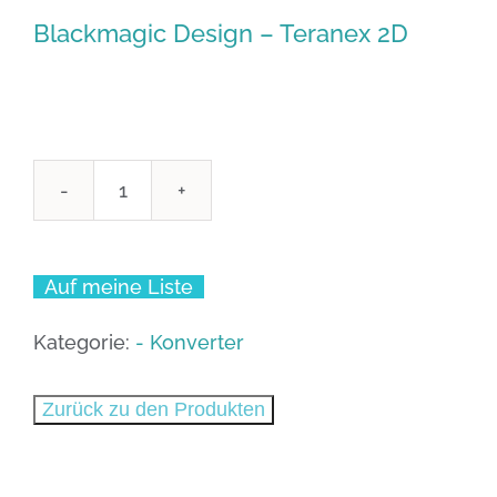
Blackmagic Design – Teranex 2D
Blackmagic
Design
-
Auf meine Liste
Teranex
2D
Kategorie:
- Konverter
Menge
Zurück zu den Produkten