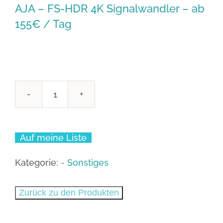
AJA – FS-HDR 4K Signalwandler – ab
155€ / Tag
AJA
-
FS-
Auf meine Liste
HDR
4K
Kategorie:
- Sonstiges
Signalwandler
-
Zurück zu den Produkten
ab
155€