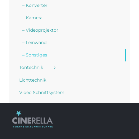
– Konverter
– Kamera
– Videoprojektor
– Leinwand
– Sonstiges
Tontechnik
Lichttechnik
Video Schnittsystem